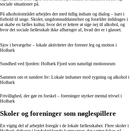
sociale situationer på.
På alkoholområdet arbejdes der med tidlig indsats og dialog – især i
forhold til unge. Skoler, ungdomsuddannelser og forældre inddrages i
at skabe en fælles kultur, hvor det er lettere at sige nej til alkohol, og
hvor det sociale fællesskab ikke afhænger af, hvad der er i glasset.
Sjov i bevægelse – lokale aktiviteter der forener leg og motion i
Holbæk
Sundhed ved fjorden: Holbæk Fjord som naturligt motionsrum
Sammen om et sundere liv: Lokale indsatser mod rygning og alkohol i
Holbæk
Frivillighed, der gør en forskel – foreninger styrker mental trivsel i
Holbæk
Skoler og foreninger som nøglespillere
En vigtig del af arbejdet foregår i de lokale fællesskaber. Flere skoler i
Holbæk deltager i landsdækkende kampagner, der sætter fokus på