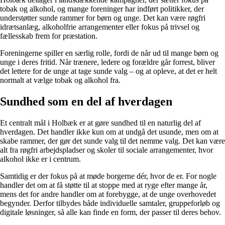
tobak og alkohol, og mange foreninger har indført politikker, der
understøtter sunde rammer for børn og unge. Det kan være røgfri
idrætsanlæg, alkoholfrie arrangementer eller fokus på trivsel og
fællesskab frem for præstation.
Foreningerne spiller en særlig rolle, fordi de når ud til mange børn og
unge i deres fritid. Når trænere, ledere og forældre går forrest, bliver
det lettere for de unge at tage sunde valg – og at opleve, at det er helt
normalt at vælge tobak og alkohol fra.
Sundhed som en del af hverdagen
Et centralt mål i Holbæk er at gøre sundhed til en naturlig del af
hverdagen. Det handler ikke kun om at undgå det usunde, men om at
skabe rammer, der gør det sunde valg til det nemme valg. Det kan være
alt fra røgfri arbejdspladser og skoler til sociale arrangementer, hvor
alkohol ikke er i centrum.
Samtidig er der fokus på at møde borgerne dér, hvor de er. For nogle
handler det om at få støtte til at stoppe med at ryge efter mange år,
mens det for andre handler om at forebygge, at de unge overhovedet
begynder. Derfor tilbydes både individuelle samtaler, gruppeforløb og
digitale løsninger, så alle kan finde en form, der passer til deres behov.