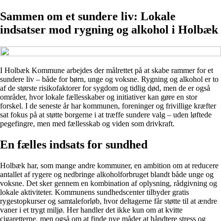
Sammen om et sundere liv: Lokale
indsatser mod rygning og alkohol i Holbæk
I Holbæk Kommune arbejdes der målrettet på at skabe rammer for et
sundere liv – både for børn, unge og voksne. Rygning og alkohol er to
af de største risikofaktorer for sygdom og tidlig død, men de er også
områder, hvor lokale fællesskaber og initiativer kan gøre en stor
forskel. I de seneste år har kommunen, foreninger og frivillige kræfter
sat fokus på at støtte borgerne i at træffe sundere valg – uden løftede
pegefingre, men med fællesskab og viden som drivkraft.
En fælles indsats for sundhed
Holbæk har, som mange andre kommuner, en ambition om at reducere
antallet af rygere og nedbringe alkoholforbruget blandt både unge og
voksne. Det sker gennem en kombination af oplysning, rådgivning og
lokale aktiviteter. Kommunens sundhedscenter tilbyder gratis
rygestopkurser og samtaleforløb, hvor deltagerne får støtte til at ændre
vaner i et trygt miljø. Her handler det ikke kun om at kvitte
cigaretterne, men også om at finde nye måder at håndtere stress og