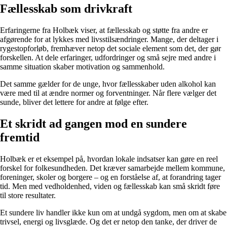
Fællesskab som drivkraft
Erfaringerne fra Holbæk viser, at fællesskab og støtte fra andre er
afgørende for at lykkes med livsstilsændringer. Mange, der deltager i
rygestopforløb, fremhæver netop det sociale element som det, der gør
forskellen. At dele erfaringer, udfordringer og små sejre med andre i
samme situation skaber motivation og sammenhold.
Det samme gælder for de unge, hvor fællesskaber uden alkohol kan
være med til at ændre normer og forventninger. Når flere vælger det
sunde, bliver det lettere for andre at følge efter.
Et skridt ad gangen mod en sundere
fremtid
Holbæk er et eksempel på, hvordan lokale indsatser kan gøre en reel
forskel for folkesundheden. Det kræver samarbejde mellem kommune,
foreninger, skoler og borgere – og en forståelse af, at forandring tager
tid. Men med vedholdenhed, viden og fællesskab kan små skridt føre
til store resultater.
Et sundere liv handler ikke kun om at undgå sygdom, men om at skabe
trivsel, energi og livsglæde. Og det er netop den tanke, der driver de