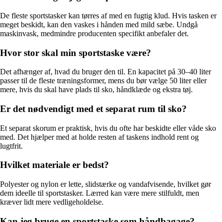
De fleste sportstasker kan tørres af med en fugtig klud. Hvis tasken er
meget beskidt, kan den vaskes i hånden med mild sæbe. Undgå
maskinvask, medmindre producenten specifikt anbefaler det.
Hvor stor skal min sportstaske være?
Det afhænger af, hvad du bruger den til. En kapacitet på 30–40 liter
passer til de fleste træningsformer, mens du bør vælge 50 liter eller
mere, hvis du skal have plads til sko, håndklæde og ekstra tøj.
Er det nødvendigt med et separat rum til sko?
Et separat skorum er praktisk, hvis du ofte har beskidte eller våde sko
med. Det hjælper med at holde resten af taskens indhold rent og
lugtfrit.
Hvilket materiale er bedst?
Polyester og nylon er lette, slidstærke og vandafvisende, hvilket gør
dem ideelle til sportstasker. Lærred kan være mere stilfuldt, men
kræver lidt mere vedligeholdelse.
Kan jeg bruge en sportstaske som håndbagage?