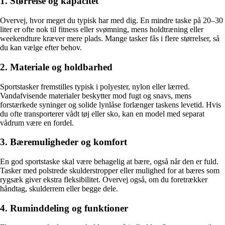
1. Størrelse og kapacitet
Overvej, hvor meget du typisk har med dig. En mindre taske på 20–30
liter er ofte nok til fitness eller svømning, mens holdtræning eller
weekendture kræver mere plads. Mange tasker fås i flere størrelser, så
du kan vælge efter behov.
2. Materiale og holdbarhed
Sportstasker fremstilles typisk i polyester, nylon eller lærred.
Vandafvisende materialer beskytter mod fugt og snavs, mens
forstærkede syninger og solide lynlåse forlænger taskens levetid. Hvis
du ofte transporterer vådt tøj eller sko, kan en model med separat
vådrum være en fordel.
3. Bæremuligheder og komfort
En god sportstaske skal være behagelig at bære, også når den er fuld.
Tasker med polstrede skulderstropper eller mulighed for at bæres som
rygsæk giver ekstra fleksibilitet. Overvej også, om du foretrækker
håndtag, skulderrem eller begge dele.
4. Ruminddeling og funktioner