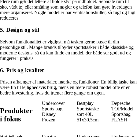
Flere rum gør det lettere at holde styr på indholdet. Separate rum til
sko, vådt tøj eller småting som nøgler og telefon kan gøre hverdagen
mere organiseret. Nogle modeller har ventilationshuller, så fugt og lugt
reduceres.
5. Design og stil
Selvom funktionalitet er vigtigst, må tasken gerne passe til din
personlige stil. Mange brands tilbyder sportstasker i både klassiske og
moderne designs, så du kan finde en model, der både ser godt ud og
fungerer i praksis.
6. Pris og kvalitet
Prisen afhænger af materialer, mærke og funktioner. En billig taske kan
være fin til lejlighedsvis brug, mens en mere robust model ofte er en
bedre investering, hvis du træner flere gange om ugen.
Undercover
Bestplay
Depesche
Sports bag
Sportstaske
TOPModel
Produkter
Disney
sort 40L
Sportsbag
i fokus
Frozen
51x30,5cm
FLASH
Hot Wheels
Creativ
Undercover
Undercover