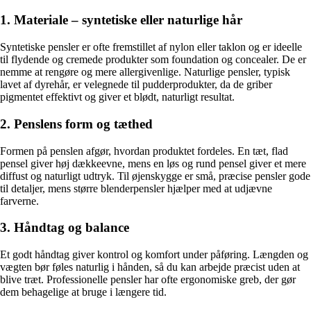
1. Materiale – syntetiske eller naturlige hår
Syntetiske pensler er ofte fremstillet af nylon eller taklon og er ideelle
til flydende og cremede produkter som foundation og concealer. De er
nemme at rengøre og mere allergivenlige. Naturlige pensler, typisk
lavet af dyrehår, er velegnede til pudderprodukter, da de griber
pigmentet effektivt og giver et blødt, naturligt resultat.
2. Penslens form og tæthed
Formen på penslen afgør, hvordan produktet fordeles. En tæt, flad
pensel giver høj dækkeevne, mens en løs og rund pensel giver et mere
diffust og naturligt udtryk. Til øjenskygge er små, præcise pensler gode
til detaljer, mens større blenderpensler hjælper med at udjævne
farverne.
3. Håndtag og balance
Et godt håndtag giver kontrol og komfort under påføring. Længden og
vægten bør føles naturlig i hånden, så du kan arbejde præcist uden at
blive træt. Professionelle pensler har ofte ergonomiske greb, der gør
dem behagelige at bruge i længere tid.