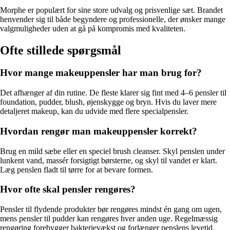
Morphe er populært for sine store udvalg og prisvenlige sæt. Brandet
henvender sig til både begyndere og professionelle, der ønsker mange
valgmuligheder uden at gå på kompromis med kvaliteten.
Ofte stillede spørgsmål
Hvor mange makeuppensler har man brug for?
Det afhænger af din rutine. De fleste klarer sig fint med 4–6 pensler til
foundation, pudder, blush, øjenskygge og bryn. Hvis du laver mere
detaljeret makeup, kan du udvide med flere specialpensler.
Hvordan rengør man makeuppensler korrekt?
Brug en mild sæbe eller en speciel brush cleanser. Skyl penslen under
lunkent vand, massér forsigtigt børsterne, og skyl til vandet er klart.
Læg penslen fladt til tørre for at bevare formen.
Hvor ofte skal pensler rengøres?
Pensler til flydende produkter bør rengøres mindst én gang om ugen,
mens pensler til pudder kan rengøres hver anden uge. Regelmæssig
rengøring forebygger bakterievækst og forlænger penslens levetid.